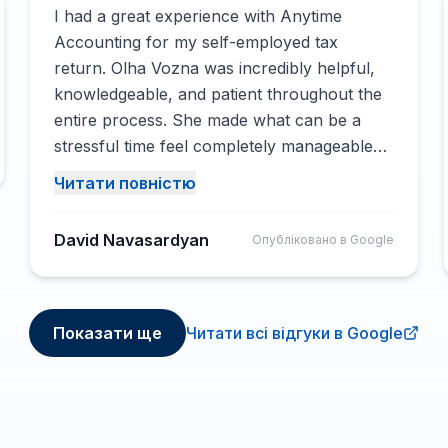
I had a great experience with Anytime
Accounting for my self-employed tax
return. Olha Vozna was incredibly helpful,
knowledgeable, and patient throughout the
entire process. She made what can be a
stressful time feel completely manageable
and ensured everything was handled
Читати повністю
accurately. I felt confident every step of the
way knowing I was in good hands. I highly
David Navasardyan
Опубліковано в Google
recommend Anytime Accounting to anyone
looking for reliable and professional
accounting services!
Показати ще
Читати всі відгуки в Google