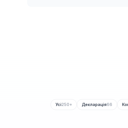
Усі
250+
Декларація
66
Ко