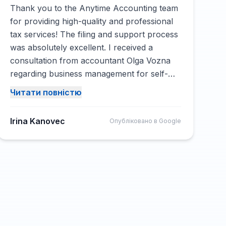
Thank you to the Anytime Accounting team
for providing high-quality and professional
tax services! The filing and support process
was absolutely excellent. I received a
consultation from accountant Olga Vozna
regarding business management for self-
employed individuals. All my questions were
Читати повністю
answered clearly, and I was provided with
all the necessary assistance. I highly
Irina Kanovec
Опубліковано в Google
recommend Anytime Accounting to anyone
looking for a reliable accounting firm!