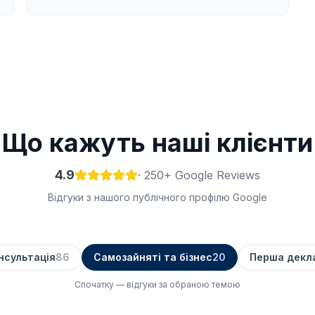
Що кажуть наші клієнти
4.9
·
250
+ Google Reviews
Відгуки з нашого публічного профілю Google
нсультація
86
Самозайняті та бізнес
20
Перша декл
Спочатку — відгуки за обраною темою