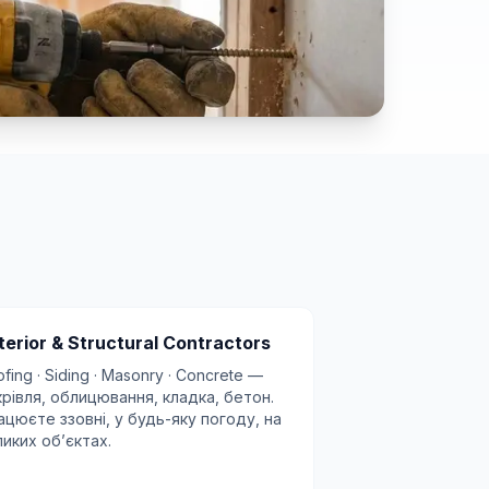
terior & Structural Contractors
fing · Siding · Masonry · Concrete —
крівля, облицювання, кладка, бетон.
ацюєте ззовні, у будь-яку погоду, на
ликих обʼєктах.