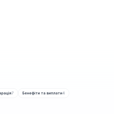
арація
7
Бенефіти та виплати
4