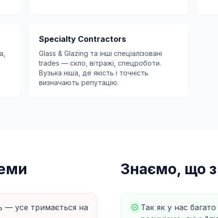
Specialty Contractors
а,
Glass & Glazing та інші спеціалізовані
trades — скло, вітражі, спецроботи.
Вузька ніша, де якість і точність
визначають репутацію.
леми
Знаємо, що 
ь — усе тримається на
Так як у нас багато 