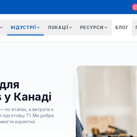
ІНДУСТРІЇ
ЛОКАЦІЇ
РЕСУРСИ
БЛОГ
 для
s у Канаді
 — по етапах, а витрати є
и підготовці T1. Ми добре
помогти коректно