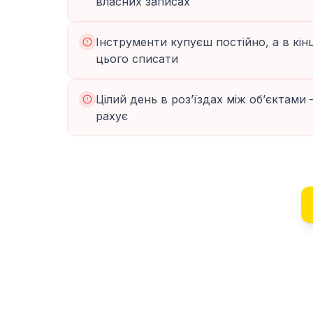
власних записах
Інструменти купуєш постійно, а в кінц
цього списати
Цілий день в розʼїздах між обʼєктами 
рахує