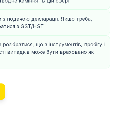
ідводне каміння" в цій сфері
з подачою декларації. Якщо треба,
атися з GST/HST
озібратися, що з інструментів, пробігу і
ості випадків може бути враховано як