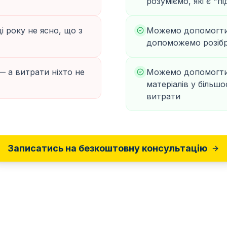
розуміємо, які є "п
і року не ясно, що з
Можемо допомогти 
допоможемо розібр
— а витрати ніхто не
Можемо допомогти р
матеріалів у більш
витрати
Записатись на безкоштовну консультацію