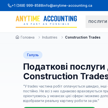
Перейти до вмісту
+1 (368) 999-8588
info@anytime-accounting.ca
ПОСЛУГИ
Головна
Industries
Construction Trades
Галузь
Податкові послуги
Construction Trade
“
У trades частина робіт оплачується швидко, інші
постійно. Не всі з них однаково враховуються пр
орієнтуємось у нюансах цієї сфери і можемо до
відобразити реальну картину роботи за рік.
”