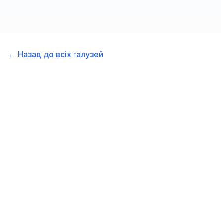
стає складно зрозуміти, скільки реально
заробляєш і куди йдуть гроші. У таких
випадках зазвичай потрібно просто сісти і
спокійно подивитись на всю картину цілком.
←
Назад до всіх галузей