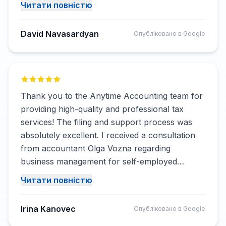
Читати повністю
felt confident every step of the way knowing I
was in good hands. I highly recommend
David Navasardyan
Опубліковано в Google
Anytime Accounting to anyone looking for
reliable and professional accounting services!
Thank you to the Anytime Accounting team for
providing high-quality and professional tax
services! The filing and support process was
absolutely excellent. I received a consultation
from accountant Olga Vozna regarding
business management for self-employed
individuals. All my questions were answered
Читати повністю
clearly, and I was provided with all the
necessary assistance. I highly recommend
Irina Kanovec
Опубліковано в Google
Anytime Accounting to anyone looking for a