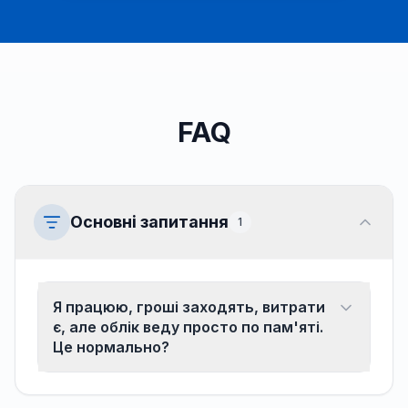
FAQ
Основні запитання
1
Я працюю, гроші заходять, витрати
є, але облік веду просто по пам'яті.
Це нормально?
На початку так роблять майже всі. Але з часом