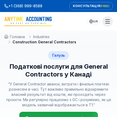
Перейти до вмісту
+1 (368) 999-8588
КОНСУЛЬТАЦІЯ
(FREE)
UA
Головна
Industries
Construction General Contractors
Галузь
Податкові послуги для General
Contractors у Канаді
“
У General Contractor аванси, витрати і фінальні платежі
рознесені в часі. Тут важливо правильно відокремити
власний результат від коштів, які проходять через
проєкти. Ми регулярно працюємо з GC і розуміємо, як ця
модель зазвичай відображається в T1.
”