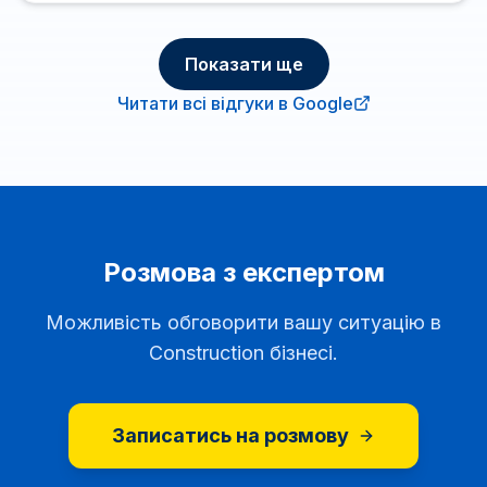
reliable accounting firm!
Показати ще
Читати всі відгуки в Google
Розмова з експертом
Можливість обговорити вашу ситуацію в
Construction бізнесі.
Записатись на розмову