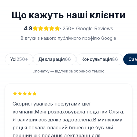
Що кажуть наші клієнти
4.9
·
250
+ Google Reviews
Відгуки з нашого публічного профілю Google
Усі
250+
Декларація
66
Консультація
86
Сам
Спочатку — відгуки за обраною темою
Скористувалась послугами цієї
компанії.Мені розраховувала податки Ольга.
Я залишилась дуже задоволена.В минулому
році я почала власний бізнес і це був мій
перший рік подання декларації для